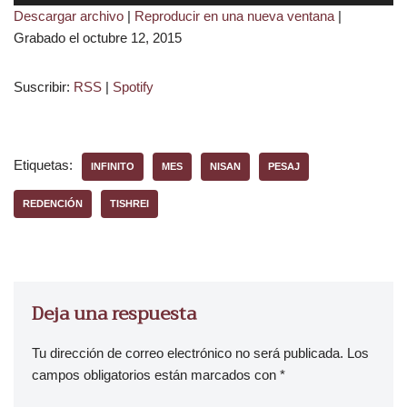
e
Descargar archivo
|
Reproducir en una nueva ventana
|
p
Grabado el octubre 12, 2015
r
o
Suscribir:
RSS
|
Spotify
d
u
c
t
Etiquetas:
INFINITO
MES
NISAN
PESAJ
o
r
REDENCIÓN
TISHREI
d
e
a
u
d
Deja una respuesta
i
o
Tu dirección de correo electrónico no será publicada.
Los
campos obligatorios están marcados con
*