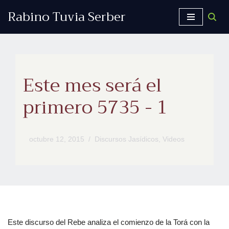
Rabino Tuvia Serber
Saltar
al
contenido
Este mes será el
primero 5735 - 1
octubre 12, 2015
Discursos Jasídicos
,
Videos
Este discurso del Rebe analiza el comienzo de la Torá con la