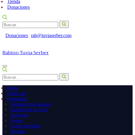
Tienda
Donaciones
Buscar...
Donaciones
rab@tuviaserber.com
Rabino Tuvia Serber
Menú
de
Buscar...
navegación
Inicio
Quién soy
Contenido
Parashá de la semana
Parashot de la Torá
Artículos
Frases
Cartas del Rebe
Recetas