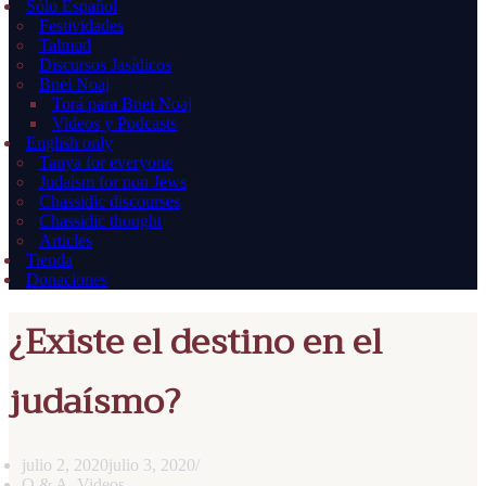
Sólo Español
Festividades
Talmud
Discursos Jasídicos
Bnei Noaj
Torá para Bnei Noaj
Videos y Podcasts
English only
Tanya for everyone
Judaism for non Jews
Chassidic discourses
Chassidic thought
Articles
Tienda
Donaciones
¿Existe el destino en el
judaísmo?
julio 2, 2020
julio 3, 2020
Q & A
,
Videos