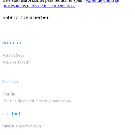
Este sitio usa Akismet para reducir el spam.
Aprende cómo se
procesan los datos de tus comentarios.
Rabino Tuvia Serber
Sobre mi
¿Quién Soy?
¿Qué es Jabad?
Tienda
Tienda
Política de devoluciones y reembolso
Contacto
rab@tuviaserber.com