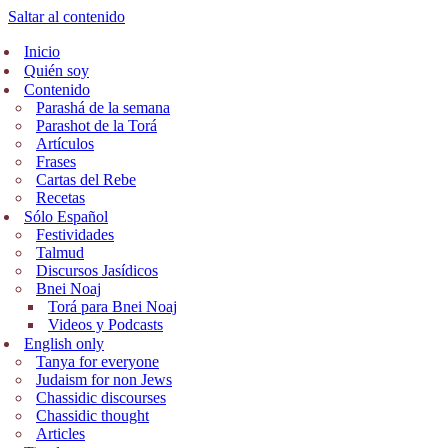
Saltar al contenido
Inicio
Quién soy
Contenido
Parashá de la semana
Parashot de la Torá
Artículos
Frases
Cartas del Rebe
Recetas
Sólo Español
Festividades
Talmud
Discursos Jasídicos
Bnei Noaj
Torá para Bnei Noaj
Videos y Podcasts
English only
Tanya for everyone
Judaism for non Jews
Chassidic discourses
Chassidic thought
Articles