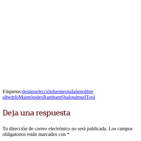
Etiquetas:
destino
elección
fuentes
judaísmo
libre
albedrío
Maimónides
Rambam
Shalo
talmud
Torá
Deja una respuesta
Tu dirección de correo electrónico no será publicada.
Los campos
obligatorios están marcados con
*