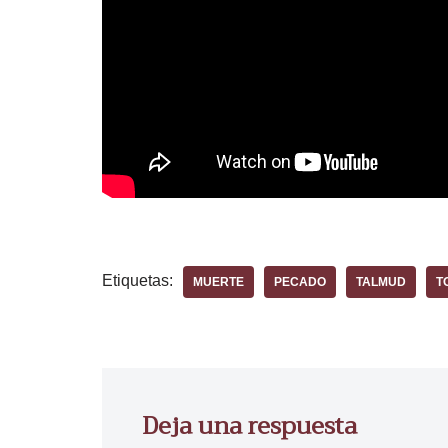
Etiquetas:
MUERTE
PECADO
TALMUD
T
Deja una respuesta