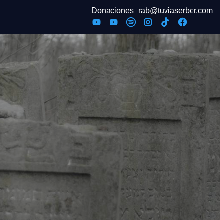
Donaciones
rab@tuviaserber.com