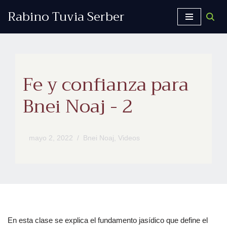
Rabino Tuvia Serber
Saltar
al
contenido
Fe y confianza para
Bnei Noaj - 2
mayo 2, 2022
Bnei Noaj
,
Videos
En esta clase se explica el fundamento jasídico que define el