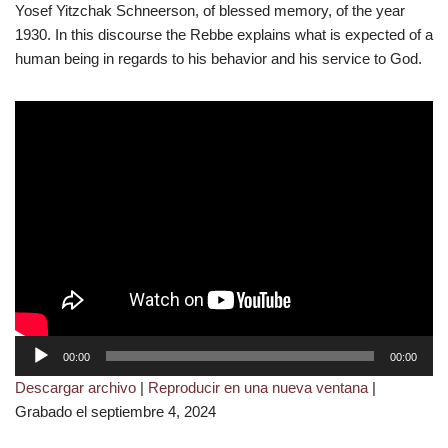
Yosef Yitzchak Schneerson, of blessed memory, of the year
1930. In this discourse the Rebbe explains what is expected of a
human being in regards to his behavior and his service to God.
R
00:00
00:00
e
Descargar archivo
|
Reproducir en una nueva ventana
|
p
Grabado el septiembre 4, 2024
r
o