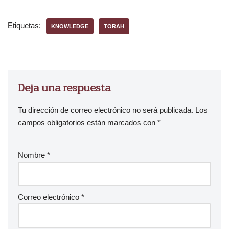
d
u
Etiquetas:
KNOWLEDGE
TORAH
c
t
o
r
d
Deja una respuesta
e
a
Tu dirección de correo electrónico no será publicada.
Los
u
campos obligatorios están marcados con
*
d
i
Nombre
*
o
Correo electrónico
*