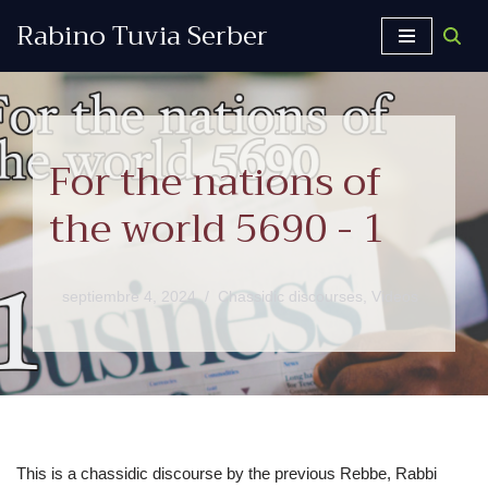
Rabino Tuvia Serber
Saltar
al
contenido
For the nations of
the world 5690 - 1
septiembre 4, 2024
Chassidic discourses
,
Videos
This is a chassidic discourse by the previous Rebbe, Rabbi