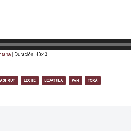
ntana
|
Duración: 43:43
ASHRUT
LECHE
LEJATJILA
PAN
TORÁ