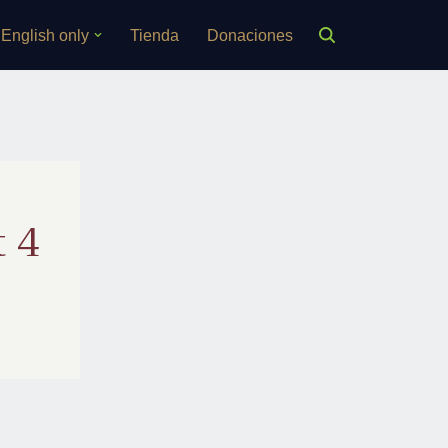
English only
Tienda
Donaciones
t 4