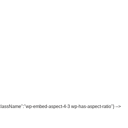
"className":"wp-embed-aspect-4-3 wp-has-aspect-ratio"} -->