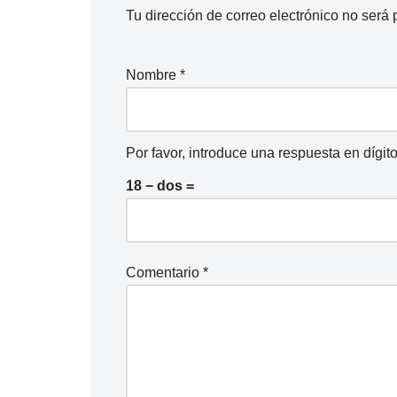
Tu dirección de correo electrónico no será 
e
a
u
Nombre
*
d
i
o
Por favor, introduce una respuesta en dígito
18 − dos =
Comentario
*