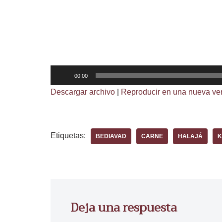
R
00:00
e
Descargar archivo
|
Reproducir en una nueva ve
p
r
o
Etiquetas:
BEDIAVAD
CARNE
HALAJÁ
K
d
u
c
t
o
Deja una respuesta
r
d