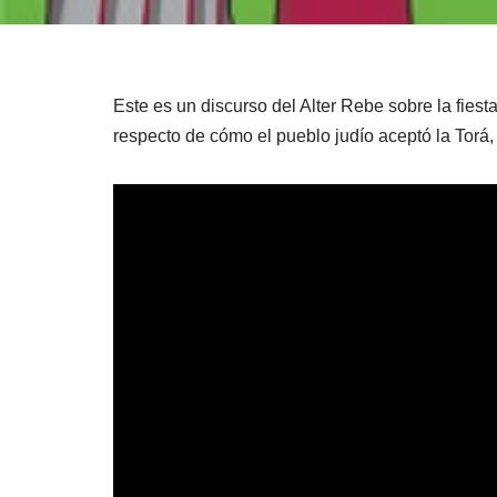
Este es un discurso del Alter Rebe sobre la fiest
respecto de cómo el pueblo judío aceptó la Torá, 