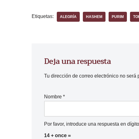
r
o
Etiquetas:
ALEGRÍA
HASHEM
PURIM
TO
d
u
c
t
o
Deja una respuesta
r
d
Tu dirección de correo electrónico no será 
e
a
u
Nombre
*
d
i
o
Por favor, introduce una respuesta en dígito
14 + once =