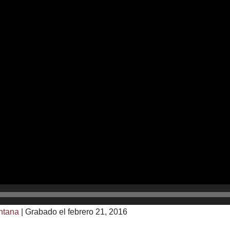
ntana
|
Grabado el febrero 21, 2016