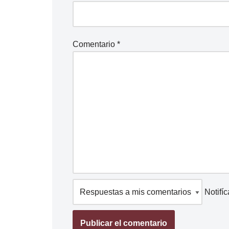
Comentario
*
Notifí