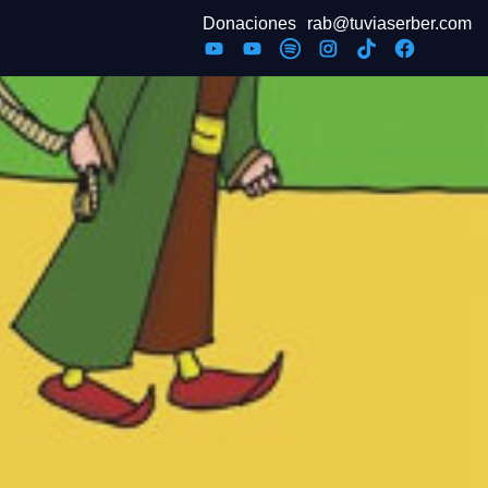
Donaciones
rab@tuviaserber.com