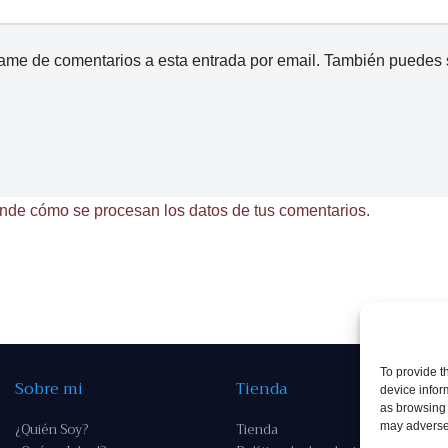
came de comentarios a esta entrada por email. También puedes
nde cómo se procesan los datos de tus comentarios.
To provide t
Sobre mi
Tienda
device infor
as browsing 
¿Quién Soy?
Tienda
may adversel