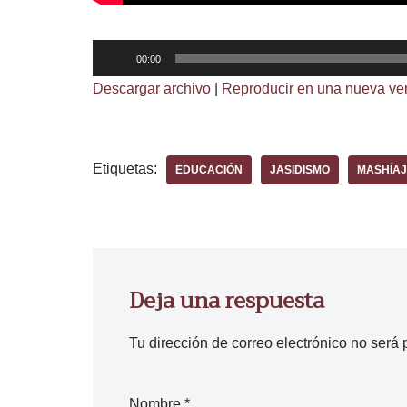
R
00:00
e
Descargar archivo
|
Reproducir en una nueva ve
p
r
o
Etiquetas:
EDUCACIÓN
JASIDISMO
MASHÍAJ
d
u
c
t
o
Deja una respuesta
r
d
Tu dirección de correo electrónico no será 
e
a
u
Nombre
*