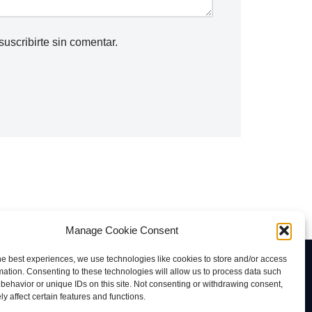
b
a
suscribirte
sin comentar.
j
o
p
a
r
a
a
u
m
e
Manage Cookie Consent
n
he best experiences, we use technologies like cookies to store and/or access
t
Contacto
mation. Consenting to these technologies will allow us to process data such
a
behavior or unique IDs on this site. Not consenting or withdrawing consent,
rab@tuviaserber.com
y affect certain features and functions.
r