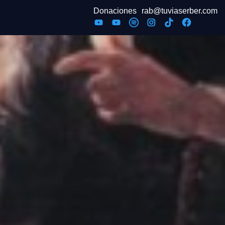
Donaciones
rab@tuviaserber.com