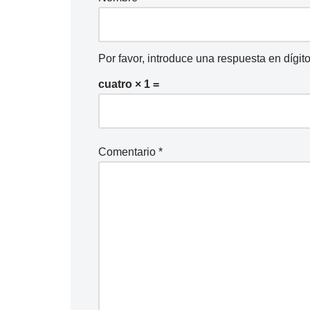
d
i
o
Por favor, introduce una respuesta en dígito
cuatro × 1 =
Comentario
*