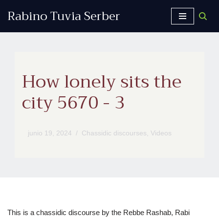
Rabino Tuvia Serber
Saltar
al
contenido
How lonely sits the
city 5670 - 3
junio 19, 2024
Chassidic discourses
,
Videos
This is a chassidic discourse by the Rebbe Rashab, Rabi