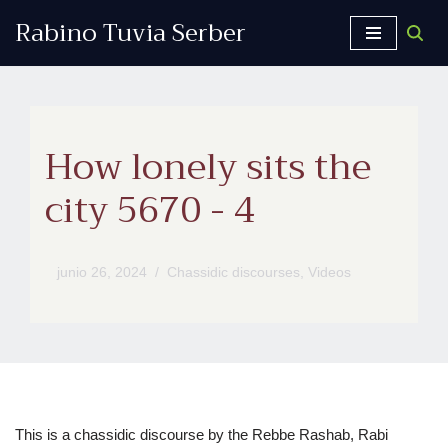
Rabino Tuvia Serber
Saltar
al
contenido
How lonely sits the
city 5670 - 4
junio 26, 2024
Chassidic discourses
,
Videos
This is a chassidic discourse by the Rebbe Rashab, Rabi