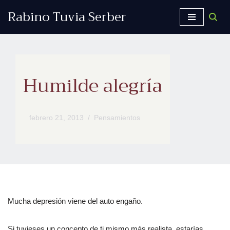
Rabino Tuvia Serber
Saltar
al
contenido
Humilde alegría
febrero 21, 2013
Pensamientos
Mucha depresión viene del auto engaño.
Si tuvieses un concepto de ti mismo más realista, estarías