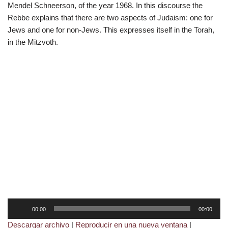
Mendel Schneerson, of the year 1968. In this discourse the
Rebbe explains that there are two aspects of Judaism: one for
Jews and one for non-Jews. This expresses itself in the Torah,
in the Mitzvoth.
R
00:00
00:00
e
Descargar archivo
|
Reproducir en una nueva ventana
|