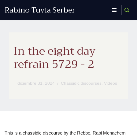
Rabino Tuvia Serber
Saltar
al
contenido
In the eight day
refrain 5729 - 2
diciembre 31, 2024
Chassidic discourses
,
Videos
This is a chassidic discourse by the Rebbe, Rabi Menachem