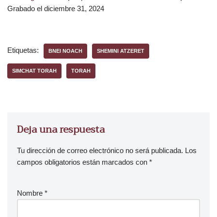
p
Grabado el diciembre 31, 2024
r
o
d
u
Etiquetas:
BNEI NOACH
SHEMINI ATZERET
c
t
SIMCHAT TORAH
TORAH
o
r
d
e
Deja una respuesta
a
u
Tu dirección de correo electrónico no será publicada.
Los
d
campos obligatorios están marcados con
*
i
o
Nombre
*