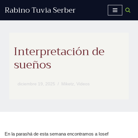
Rabino Tuvia Serber
Saltar
al
contenido
Interpretación de
sueños
diciembre 19, 2025
Miketz
,
Videos
En la parashá de esta semana encontramos a Iosef