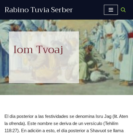
Rabino Tuvia Serber
Saltar
al
contenido
Iom Tvoaj
mayo 22, 2018
Vida Judía
El día posterior a las festividades se denomina Isru Jag (lit. Aten
la ofrenda). Este nombre se deriva de un versículo (Tehilím
118:27). En adición a esto, el día posterior a Shavuot se llama