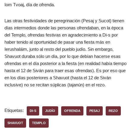
Iom Tvoaj, día de ofrenda.
Las otras festividades de peregrinación (Pesaj y Sucot) tienen
días intermedios donde las personas ofrendaban, en la época
del Templo, ofrendas festivas en agradecimiento a Di-s por
haber tenido al oportunidad de pasar una fiesta más en
Ierushaláim, junto al resto del pueblo judío. Sin embargo,
Shavuot duraba sólo un día, por lo que debían hacerse esas
ofrendas en el día posterior a la fiesta (en realidad había tiempo
hasta el 12 de Siván para traer esas ofrendas). Es por eso que
en los días posteriores a Shavuot (hasta el 12 de Siván
inclusive) no se recitan súplicas (tajanún) en el rezo.
Etiquetas:
DI-S
JUDÍO
OFRENDA
PESAJ
REZO
SHAVUOT
TEMPLO