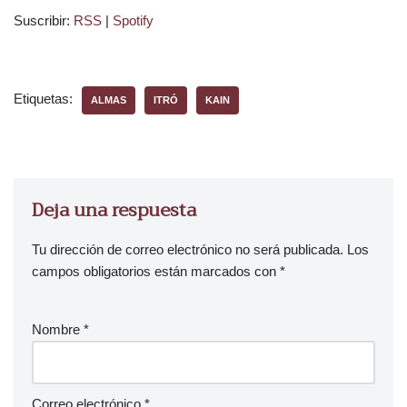
Suscribir:
RSS
|
Spotify
d
u
c
t
Etiquetas:
ALMAS
ITRÓ
KAIN
o
r
d
e
a
Deja una respuesta
u
d
Tu dirección de correo electrónico no será publicada.
Los
i
campos obligatorios están marcados con
*
o
Nombre
*
Correo electrónico
*