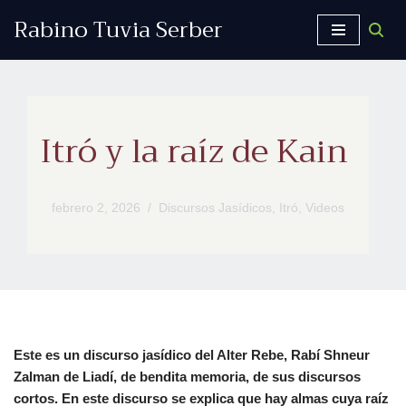
Rabino Tuvia Serber
Saltar
al
contenido
Itró y la raíz de Kain
febrero 2, 2026
Discursos Jasídicos
,
Itró
,
Videos
Este es un discurso jasídico del Alter Rebe, Rabí Shneur
Zalman de Liadí, de bendita memoria, de sus discursos
cortos. En este discurso se explica que hay almas cuya raíz