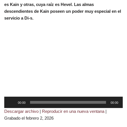
es Kain y otras, cuya raíz es Hevel. Las almas
descendientes de Kain poseen un poder muy especial en el
servicio a Di-s.
R
00:00
00:00
e
Descargar archivo
|
Reproducir en una nueva ventana
|
p
Grabado el febrero 2, 2026
r
o