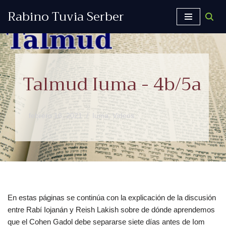
Rabino Tuvia Serber
Saltar
al
contenido
Talmud Iuma - 4b/5a
febrero 16, 2021
Iuma
,
Videos
En estas páginas se continúa con la explicación de la discusión
entre Rabí Iojanán y Reish Lakish sobre de dónde aprendemos
que el Cohen Gadol debe separarse siete días antes de Iom