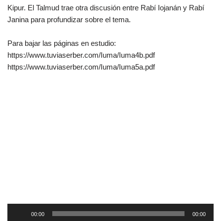
Kipur. El Talmud trae otra discusión entre Rabí Iojanán y Rabí
Janina para profundizar sobre el tema.
Para bajar las páginas en estudio:
https://www.tuviaserber.com/Iuma/Iuma4b.pdf
https://www.tuviaserber.com/Iuma/Iuma5a.pdf
R
00:00
00:00
e