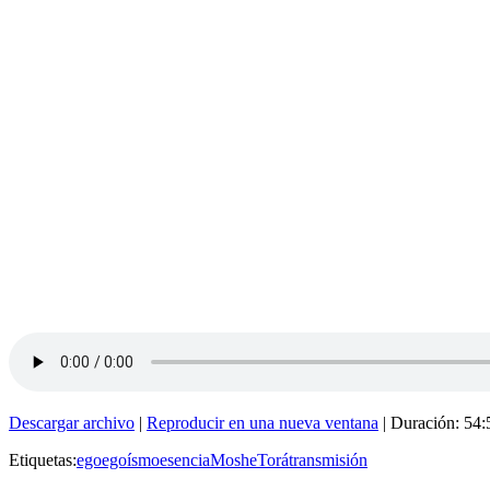
Descargar archivo
|
Reproducir en una nueva ventana
|
Duración: 54:
Etiquetas:
ego
egoísmo
esencia
Moshe
Torá
transmisión