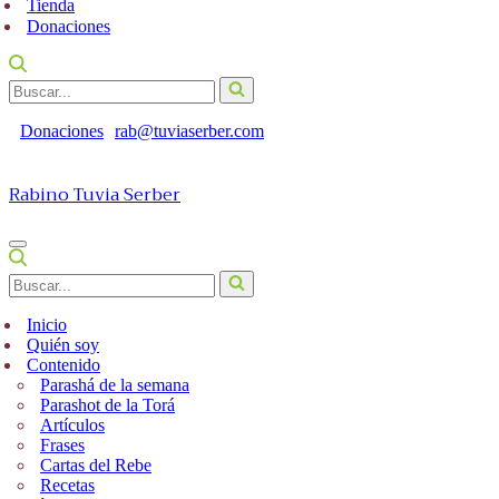
Tienda
Donaciones
Buscar...
Donaciones
rab@tuviaserber.com
Rabino Tuvia Serber
Menú
de
Buscar...
navegación
Inicio
Quién soy
Contenido
Parashá de la semana
Parashot de la Torá
Artículos
Frases
Cartas del Rebe
Recetas