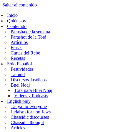
Saltar al contenido
Inicio
Quién soy
Contenido
Parashá de la semana
Parashot de la Torá
Artículos
Frases
Cartas del Rebe
Recetas
Sólo Español
Festividades
Talmud
Discursos Jasídicos
Bnei Noaj
Torá para Bnei Noaj
Videos y Podcasts
English only
Tanya for everyone
Judaism for non Jews
Chassidic discourses
Chassidic thought
Articles