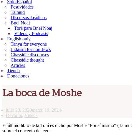
Sólo Español
Festividades
Talmud
Discursos Jasídicos
Bnei Noaj
Torá para Bnei Noaj
Videos y Podcasts
English only
Tanya for everyone
Judaism for non Jews
Chassidic discourses
Chassidic thought
Articles
Tienda
Donaciones
La boca de Moshe
julio 20, 2020
marzo 19, 2024
Devarím
,
Videos
El último libro de la Torá es dicho por Moshe "Por sí mismo" (Talmud 
sobre el concepto del ego.