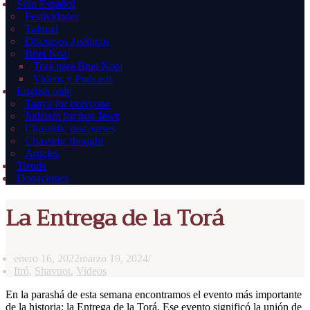
Sólo Español
Festividades
Talmud
Discursos Jasídicos
Bnei Noaj
Torá para Bnei Noaj
Videos y Podcasts
English only
Tanya for everyone
Judaism for non Jews
Chassidic discourses
Chassidic thought
Articles
Tienda
Donaciones
La Entrega de la Torá
enero 16, 2022
marzo 19, 2024
Itró
,
Shavuot
,
Videos
En la parashá de esta semana encontramos el evento más importante
de la historia: la Entrega de la Torá. Ese evento significó la unión de