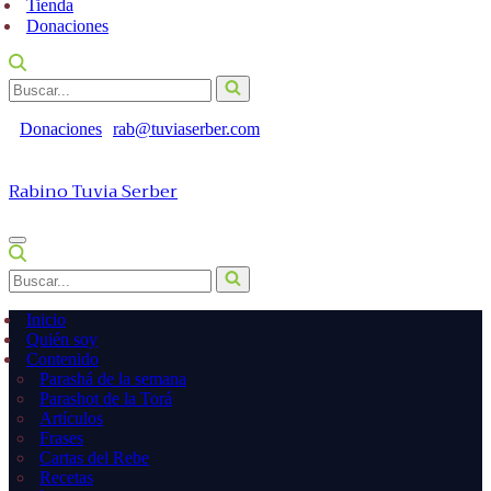
Tienda
Donaciones
Buscar...
Donaciones
rab@tuviaserber.com
Rabino Tuvia Serber
Menú
de
Buscar...
navegación
Inicio
Quién soy
Contenido
Parashá de la semana
Parashot de la Torá
Artículos
Frases
Cartas del Rebe
Recetas