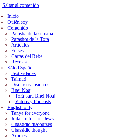
Saltar al contenido
Inicio
Quién soy
Contenido
Parashá de la semana
Parashot de la Torá
Artículos
Frases
Cartas del Rebe
Recetas
Sólo Español
Festividades
Talmud
Discursos Jasídicos
Bnei Noaj
Torá para Bnei Noaj
Videos y Podcasts
English only
Tanya for everyone
Judaism for non Jews
Chassidic discourses
Chassidic thought
Articles