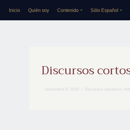
Inicio
Quién soy
Contenido
Sólo Español
Saltar
al
contenido
Discursos cortos
noviembre 9, 2020
Discursos Jasídicos
,
Vid