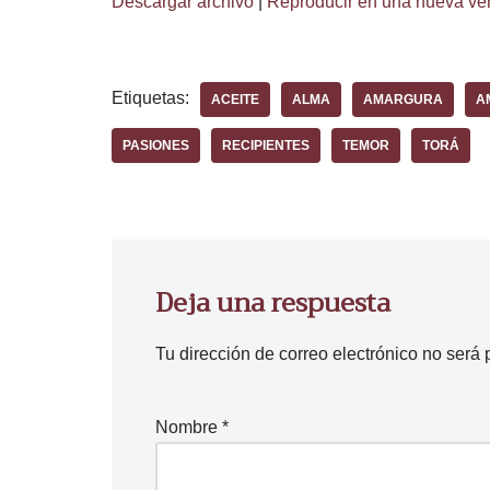
Descargar archivo
|
Reproducir en una nueva ve
Etiquetas:
ACEITE
ALMA
AMARGURA
A
PASIONES
RECIPIENTES
TEMOR
TORÁ
Deja una respuesta
Tu dirección de correo electrónico no será 
Nombre
*