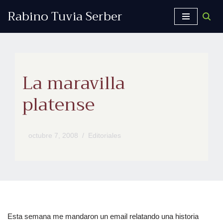
Rabino Tuvia Serber
Saltar
al
contenido
La maravilla
platense
octubre 7, 2008
Editoriales
Esta semana me mandaron un email relatando una historia