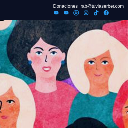
Donaciones
rab@tuviaserber.com