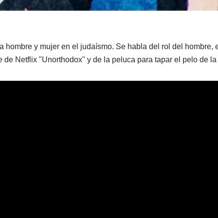
 hombre y mujer en el judaísmo. Se habla del rol del hombre, el r
de Netflix "Unorthodox" y de la peluca para tapar el pelo de la