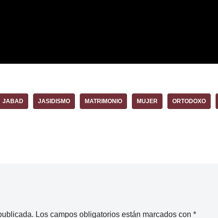
JABAD
JASIDISMO
MATRIMONIO
MUJER
ORTODOXO
publicada.
Los campos obligatorios están marcados con
*