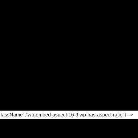
"className":"wp-embed-aspect-16-9 wp-has-aspect-ratio"} -->