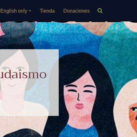
English only
Tienda
Donaciones
judaísmo