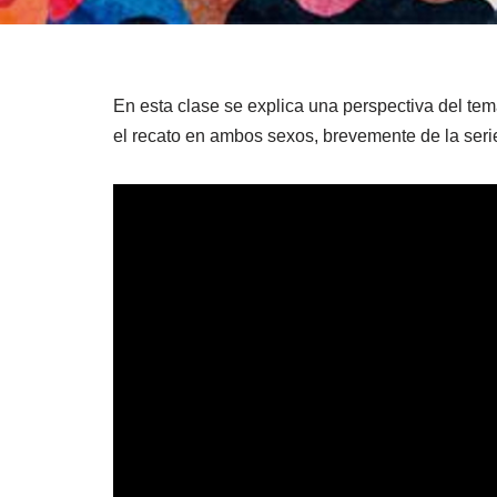
En esta clase se explica una perspectiva del tema
el recato en ambos sexos, brevemente de la serie 