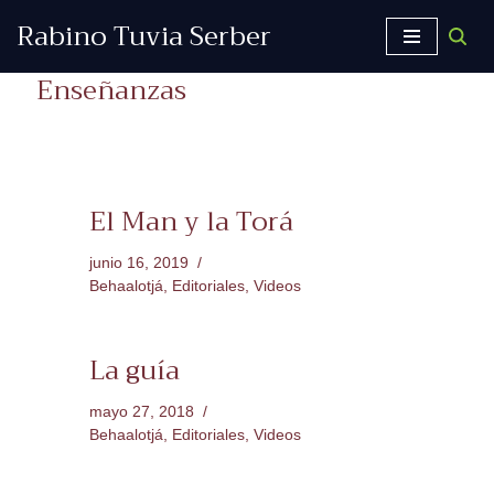
Rabino Tuvia Serber
Saltar
Enseñanzas
al
contenido
El Man y la Torá
junio 16, 2019
Behaalotjá
,
Editoriales
,
Videos
La guía
mayo 27, 2018
Behaalotjá
,
Editoriales
,
Videos