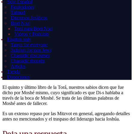
Sólo Español
Festividades
Talmud
Discursos Jasídicos
Bnei Noaj
Torá para Bnei Noaj
Videos y Podcasts
English only
Tanya for everyone
Judaism for non Jews
Chassidic discourses
Chassidic thought
Articles
Tienda
Donaciones
El quinto y último libro de la Torá, nuestros sabios dicen que fue
dicho por Moshé mismo, cuyo significado es que Di-s hablaba a
través de la boca de Moshé. Se trata de las últimas palabras de
Moshé antes de fallecer.
Es un extenso repaso por las Mitzvot en general, agregando detalles
antes no mencionados y el traspaso del liderazgo hacia Ioshúa.
Deja una respuesta