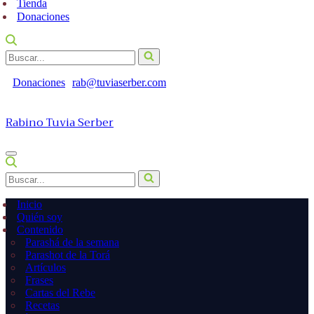
Tienda
Donaciones
Buscar...
Donaciones
rab@tuviaserber.com
Rabino Tuvia Serber
Menú
de
Buscar...
navegación
Inicio
Quién soy
Contenido
Parashá de la semana
Parashot de la Torá
Artículos
Frases
Cartas del Rebe
Recetas