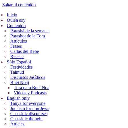
Saltar al contenido
Inicio
Quién soy
Contenido
Parashá de la semana
Parashot de la Torá
Artículos
Frases
Cartas del Rebe
Recetas
Sólo Español
Festividades
Talmud
Discursos Jasídicos
Bnei Noaj
Torá para Bnei Noaj
Videos y Podcasts
English only
Tanya for everyone
Judaism for non Jews
Chassidic discourses
Chassidic thought
Articles