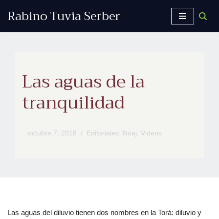
Rabino Tuvia Serber
Saltar
al
contenido
Las aguas de la
tranquilidad
octubre 7, 2018
Editoriales
,
Noaj
,
Videos
Las aguas del diluvio tienen dos nombres en la Torá: diluvio y