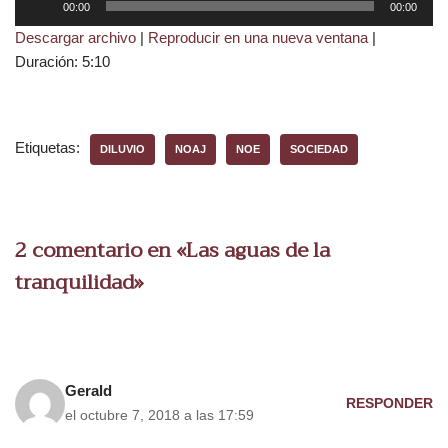
00:00
00:00
e
Descargar archivo
|
Reproducir en una nueva ventana
|
p
Duración: 5:10
r
o
d
u
Etiquetas:
DILUVIO
NOAJ
NOE
SOCIEDAD
c
t
o
r
2 comentario en «Las aguas de la
d
tranquilidad»
e
a
u
d
i
Gerald
RESPONDER
o
el octubre 7, 2018 a las 17:59