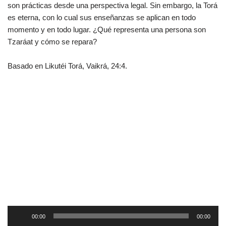
son prácticas desde una perspectiva legal. Sin embargo, la Torá
es eterna, con lo cual sus enseñanzas se aplican en todo
momento y en todo lugar. ¿Qué representa una persona son
Tzaráat y cómo se repara?
Basado en Likutéi Torá, Vaikrá, 24:4.
R
00:00
00:00
e