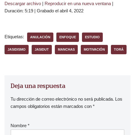
Descargar archivo
|
Reproducir en una nueva ventana
|
p
Duración: 5:19
|
Grabado el abril 4, 2022
r
o
d
u
Etiquetas:
ANULACIÓN
ENFOQUE
ESTUDIO
c
t
JASIDISMO
JASIDUT
MANCHAS
MOTIVACIÓN
TORÁ
o
r
d
e
Deja una respuesta
a
u
Tu dirección de correo electrónico no será publicada.
Los
d
campos obligatorios están marcados con
*
i
o
Nombre
*