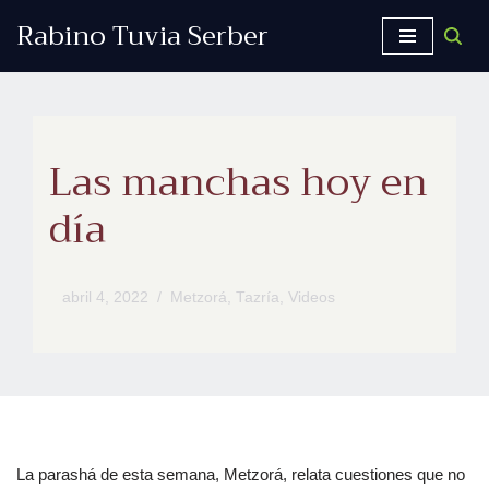
Rabino Tuvia Serber
Saltar
al
contenido
Las manchas hoy en
día
abril 4, 2022
Metzorá
,
Tazría
,
Videos
La parashá de esta semana, Metzorá, relata cuestiones que no