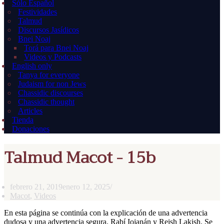
Sólo Español
Festividades
Talmud
Discursos Jasídicos
Bnei Noaj
Torá para Bnei Noaj
Videos y Podcasts
English only
Tanya for everyone
Judaism for non Jews
Chassidic discourses
Chassidic thought
Articles
Tienda
Donaciones
Talmud Macot - 15b
febrero 21, 2019
enero 12, 2025
Macot
,
Videos
En esta página se continúa con la explicación de una advertencia
dudosa y una advertencia segura. Rabí Iojanán y Reish Lakish. Se