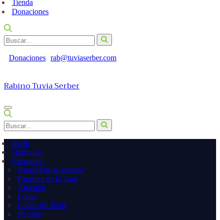
Tienda
Donaciones
Buscar...
Donaciones
rab@tuviaserber.com
Rabino Tuvia Serber
Menú
de
Buscar...
navegación
Inicio
Quién soy
Contenido
Parashá de la semana
Parashot de la Torá
Artículos
Frases
Cartas del Rebe
Recetas