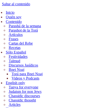
Saltar al contenido
Inicio
Quién soy
Contenido
Parashá de la semana
Parashot de la Torá
Artículos
Frases
Cartas del Rebe
Recetas
Sólo Español
Festividades
Talmud
Discursos Jasídicos
Bnei Noaj
Torá para Bnei Noaj
Videos y Podcasts
English only
Tanya for everyone
Judaism for non Jews
Chassidic discourses
Chassidic thought
Articles