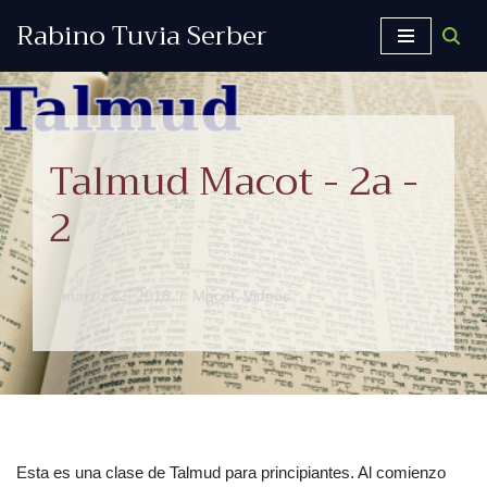
Rabino Tuvia Serber
Saltar
al
contenido
Talmud Macot - 2a -
2
marzo 22, 2018
Macot
,
Videos
Esta es una clase de Talmud para principiantes. Al comienzo