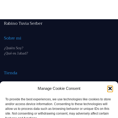
Rabino Tuvia Serber
Sobre mi
¿Quién Soy?
¿Qué es Jabad?
Tienda
Tienda
Política de devoluciones y reembolso
Manage Cookie Consent
To provide the best experiences, we use technologies like cookies to store
Contacto
and/or access device information. Consenting to these technologies will
allow us to process data such as browsing behavior or unique IDs on this
rab@tuviaserber.com
site. Not consenting or withdrawing consent, may adversely affect certain