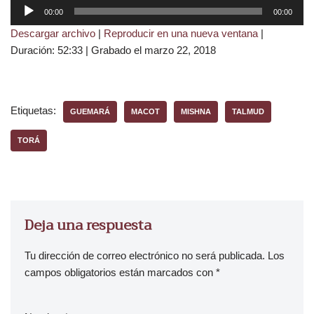
R
00:00
00:00
e
Descargar archivo
|
Reproducir en una nueva ventana
|
p
Duración: 52:33
|
Grabado el marzo 22, 2018
r
o
d
u
Etiquetas:
GUEMARÁ
MACOT
MISHNA
TALMUD
c
t
TORÁ
o
r
d
e
Deja una respuesta
a
u
Tu dirección de correo electrónico no será publicada.
Los
d
campos obligatorios están marcados con
*
i
o