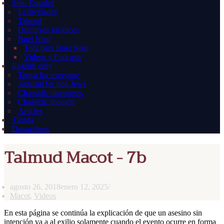
Sólo Español
Festividades
Talmud
Discursos Jasídicos
Bnei Noaj
Torá para Bnei Noaj
Videos y Podcasts
English only
Tanya for everyone
Judaism for non Jews
Chassidic discourses
Chassidic thought
Articles
Tienda
Donaciones
Talmud Macot - 7b
agosto 26, 2018
enero 12, 2025
Macot
,
Videos
En esta página se continúa la explicación de que un asesino sin
intención va a al exilio solamente cuando el evento ocurre en forma