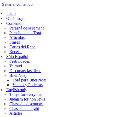
Saltar al contenido
Inicio
Quién soy
Contenido
Parashá de la semana
Parashot de la Torá
Artículos
Frases
Cartas del Rebe
Recetas
Sólo Español
Festividades
Talmud
Discursos Jasídicos
Bnei Noaj
Torá para Bnei Noaj
Videos y Podcasts
English only
Tanya for everyone
Judaism for non Jews
Chassidic discourses
Chassidic thought
Articles