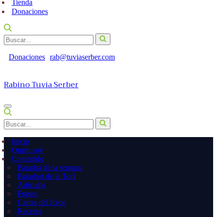
Tienda
Donaciones
Buscar...
Donaciones
rab@tuviaserber.com
Rabino Tuvia Serber
Menú
de
Buscar...
navegación
Inicio
Quién soy
Contenido
Parashá de la semana
Parashot de la Torá
Artículos
Frases
Cartas del Rebe
Recetas