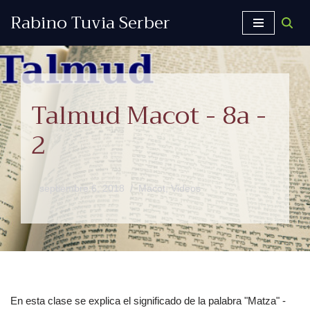
Rabino Tuvia Serber
Saltar
al
contenido
Talmud Macot - 8a -
2
septiembre 6, 2018
Macot
,
Videos
En esta clase se explica el significado de la palabra "Matza" -