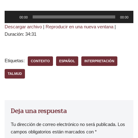
R
00:00
00:00
e
Descargar archivo
|
Reproducir en una nueva ventana
|
p
Duración: 34:31
r
o
d
u
Etiquetas:
CONTEXTO
ESPAÑOL
INTERPRETACIÓN
c
t
TALMUD
o
r
d
e
Deja una respuesta
a
u
Tu dirección de correo electrónico no será publicada.
Los
d
campos obligatorios están marcados con
*
i