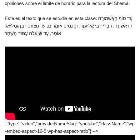
opiniones sobre el límite de horario para la lectura del Shemá.
Este es el texto que se estudia en esta clase: עַד סוֹף הָאַשְׁמוּרָה
הָרִאשׁוֹנָה, דִּבְרֵי רַבִּי אֱלִיעֶזֶר. וַחֲכָמִים אוֹמְרִים, עַד חֲצוֹת. רַבָּן גַּמְלִיאֵל
אוֹמֵר, עַד שֶׁיַּעֲלֶה עַמּוּד הַשָּׁחַר
","type":"video","providerNameSlug":"youtube","className":"wp
-embed-aspect-16-9 wp-has-aspect-ratio"} -->