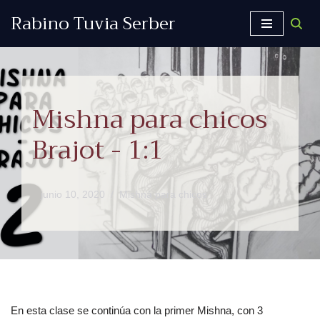
Rabino Tuvia Serber
Saltar
al
contenido
Mishna para chicos
Brajot - 1:1
junio 10, 2020
Mishná para chicos
En esta clase se continúa con la primer Mishna, con 3