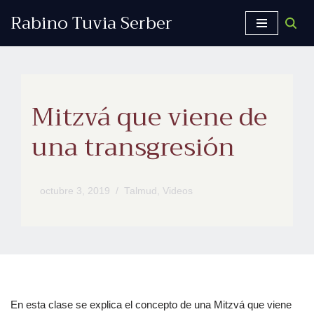
Rabino Tuvia Serber
Saltar
al
contenido
Mitzvá que viene de
una transgresión
octubre 3, 2019
Talmud
,
Videos
En esta clase se explica el concepto de una Mitzvá que viene