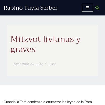
Rabino Tuvia Serber
Saltar
al
contenido
Mitzvot livianas y
graves
noviembre 26, 2012
Jukat
Cuando la Torá comienza a enumerar las leyes de la Pará