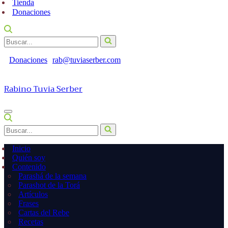
Tienda
Donaciones
Buscar...
Donaciones
rab@tuviaserber.com
Rabino Tuvia Serber
Menú
de
Buscar...
navegación
Inicio
Quién soy
Contenido
Parashá de la semana
Parashot de la Torá
Artículos
Frases
Cartas del Rebe
Recetas