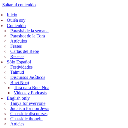
Saltar al contenido
Inicio
Quién soy
Contenido
Parashá de la semana
Parashot de la Torá
Artículos
Frases
Cartas del Rebe
Recetas
Sólo Español
Festividades
Talmud
Discursos Jasídicos
Bnei Noaj
Torá para Bnei Noaj
Videos y Podcasts
English only
Tanya for everyone
Judaism for non Jews
Chassidic discourses
Chassidic thought
Articles