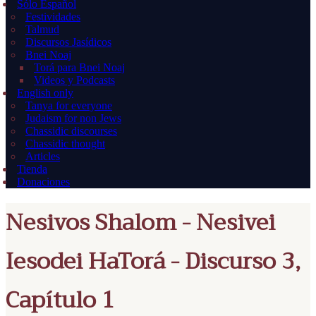
Sólo Español
Festividades
Talmud
Discursos Jasídicos
Bnei Noaj
Torá para Bnei Noaj
Videos y Podcasts
English only
Tanya for everyone
Judaism for non Jews
Chassidic discourses
Chassidic thought
Articles
Tienda
Donaciones
Nesivos Shalom - Nesivei
Iesodei HaTorá - Discurso 3,
Capítulo 1