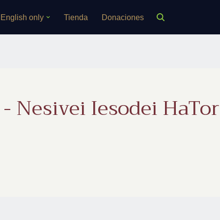
English only
Tienda
Donaciones
- Nesivei Iesodei HaTorá