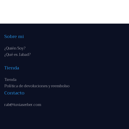
Sobre mi
¿Quién Soy?
¿Qué es Jabad?
Tienda
Tienda
Política de devoluciones y reembolso
Contacto
rab@tuviaserber.com