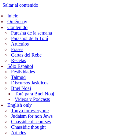
Saltar al contenido
Inicio
Quién soy
Contenido
Parashá de la semana
Parashot de la Torá
Artículos
Frases
Cartas del Rebe
Recetas
Sólo Español
Festividades
Talmud
Discursos Jasídicos
Bnei Noaj
Torá para Bnei Noaj
Videos y Podcasts
English only
Tanya for everyone
Judaism for non Jews
Chassidic discourses
Chassidic thought
Articles