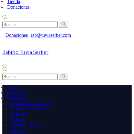
Tienda
Donaciones
Buscar...
Donaciones
rab@tuviaserber.com
Rabino Tuvia Serber
Menú
de
Buscar...
navegación
Inicio
Quién soy
Contenido
Parashá de la semana
Parashot de la Torá
Artículos
Frases
Cartas del Rebe
Recetas