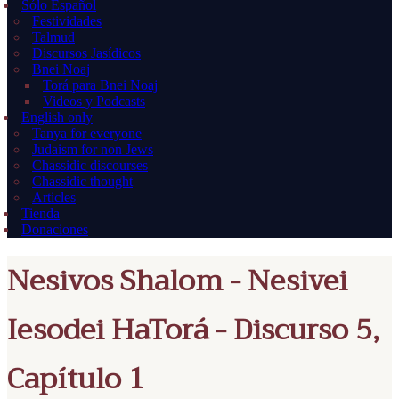
Sólo Español
Festividades
Talmud
Discursos Jasídicos
Bnei Noaj
Torá para Bnei Noaj
Videos y Podcasts
English only
Tanya for everyone
Judaism for non Jews
Chassidic discourses
Chassidic thought
Articles
Tienda
Donaciones
Nesivos Shalom - Nesivei
Iesodei HaTorá - Discurso 5,
Capítulo 1