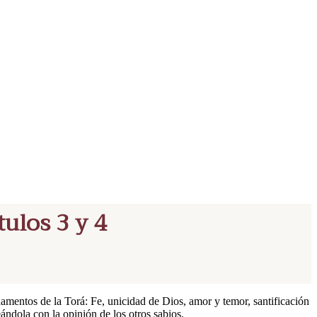
tulos 3 y 4
mentos de la Torá: Fe, unicidad de Dios, amor y temor, santificación
ándola con la opinión de los otros sabios.