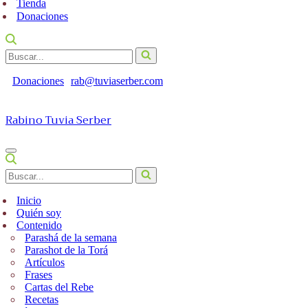
Tienda
Donaciones
Buscar...
Donaciones
rab@tuviaserber.com
Rabino Tuvia Serber
Menú
de
Buscar...
navegación
Inicio
Quién soy
Contenido
Parashá de la semana
Parashot de la Torá
Artículos
Frases
Cartas del Rebe
Recetas