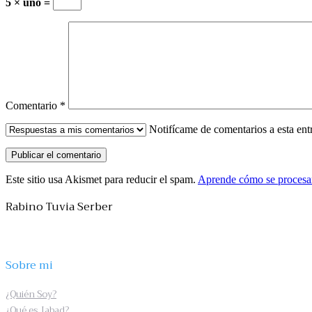
5 × uno =
Comentario
*
Notifícame de comentarios a esta en
Este sitio usa Akismet para reducir el spam.
Aprende cómo se procesan
Rabino Tuvia Serber
Sobre mi
¿Quién Soy?
¿Qué es Jabad?