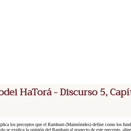
dei HaTorá - Discurso 5, Capí
xplica los preceptos que el Rambam (Maimónides) define como los funda
tulo se explica la opinión del Rambam al respecto de este precepto, aline