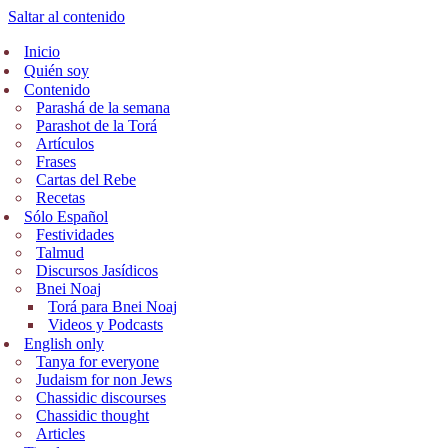
Saltar al contenido
Inicio
Quién soy
Contenido
Parashá de la semana
Parashot de la Torá
Artículos
Frases
Cartas del Rebe
Recetas
Sólo Español
Festividades
Talmud
Discursos Jasídicos
Bnei Noaj
Torá para Bnei Noaj
Videos y Podcasts
English only
Tanya for everyone
Judaism for non Jews
Chassidic discourses
Chassidic thought
Articles