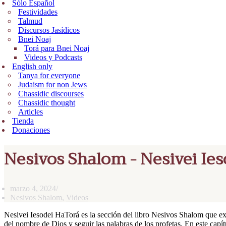
Sólo Español
Festividades
Talmud
Discursos Jasídicos
Bnei Noaj
Torá para Bnei Noaj
Videos y Podcasts
English only
Tanya for everyone
Judaism for non Jews
Chassidic discourses
Chassidic thought
Articles
Tienda
Donaciones
Nesivos Shalom - Nesivei Ieso
marzo 4, 2024
Nesivos Shalom
,
Videos
Nesivei Iesodei HaTorá es la sección del libro Nesivos Shalom que e
del nombre de Dios y seguir las palabras de los profetas. En este capí