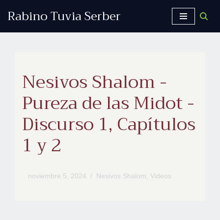
Rabino Tuvia Serber
Saltar
al
contenido
Nesivos Shalom -
Pureza de las Midot -
Discurso 1, Capítulos
1 y 2
noviembre 5, 2024
Nesivos Shalom
,
Videos