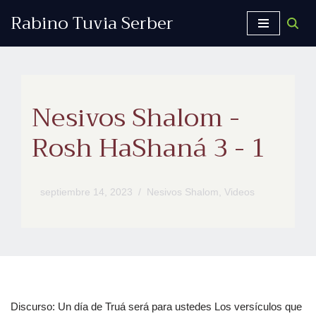
Rabino Tuvia Serber
Saltar
al
contenido
Nesivos Shalom -
Rosh HaShaná 3 - 1
septiembre 14, 2023
Nesivos Shalom
,
Videos
Discurso: Un día de Truá será para ustedes Los versículos que