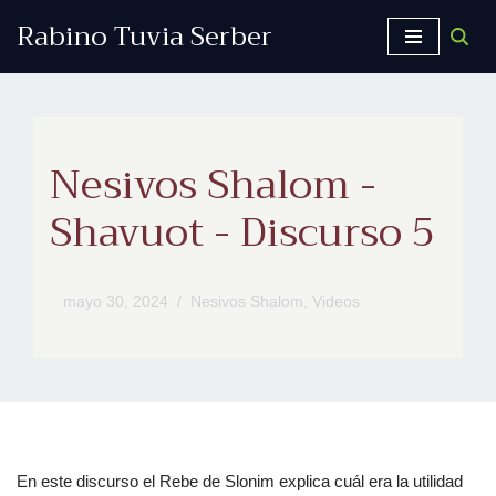
Rabino Tuvia Serber
Saltar
al
contenido
Nesivos Shalom -
Shavuot - Discurso 5
mayo 30, 2024
Nesivos Shalom
,
Videos
En este discurso el Rebe de Slonim explica cuál era la utilidad