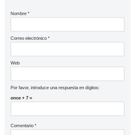
d
Nombre
*
i
o
Correo electrónico
*
Web
Por favor, introduce una respuesta en dígitos:
once + 7 =
Comentario
*