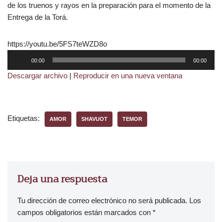
de los truenos y rayos en la preparación para el momento de la
Entrega de la Torá.
https://youtu.be/5FS7teWZD8o
R
00:00
00:00
e
Descargar archivo
|
Reproducir en una nueva ventana
p
r
o
d
Etiquetas:
AMOR
SHAVUOT
TEMOR
u
c
t
o
r
Deja una respuesta
d
e
Tu dirección de correo electrónico no será publicada.
Los
a
campos obligatorios están marcados con
*
u