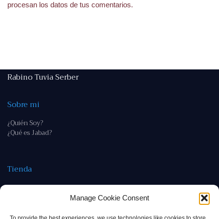
procesan los datos de tus comentarios.
Rabino Tuvia Serber
Sobre mi
¿Quién Soy?
¿Qué es Jabad?
Tienda
Tienda
Política de devoluciones y reembolso
Manage Cookie Consent
To provide the best experiences, we use technologies like cookies to store