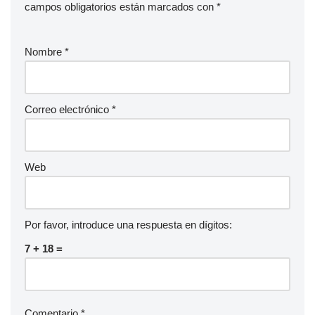
u
campos obligatorios están marcados con
*
d
i
Nombre
*
o
Correo electrónico
*
Web
Por favor, introduce una respuesta en dígitos:
7 + 18 =
Comentario
*