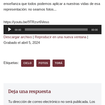
enseñanza que todos podemos aplicar a nuestras vidas de esa
representación: no seamos fotos...
https://youtu.be/9TRzvr6Veso
R
00:00
00:00
e
Descargar archivo
|
Reproducir en una nueva ventana
|
p
Grabado el abril 5, 2024
r
o
d
u
Etiquetas:
CICLO
FOTOS
TORÁ
c
t
o
r
d
Deja una respuesta
e
a
Tu dirección de correo electrónico no será publicada.
Los