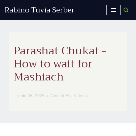
Rabino Tuvia Serber
Saltar
al
contenido
Parashat Chukat -
How to wait for
Mashiach
junio 26, 2026
Chukat EN
,
Videos