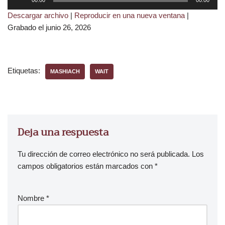
00:00
00:00
e
Descargar archivo
|
Reproducir en una nueva ventana
|
p
Grabado el junio 26, 2026
r
o
d
u
Etiquetas:
MASHIACH
WAIT
c
t
o
r
d
Deja una respuesta
e
a
Tu dirección de correo electrónico no será publicada.
Los
u
campos obligatorios están marcados con
*
d
i
Nombre
*
o