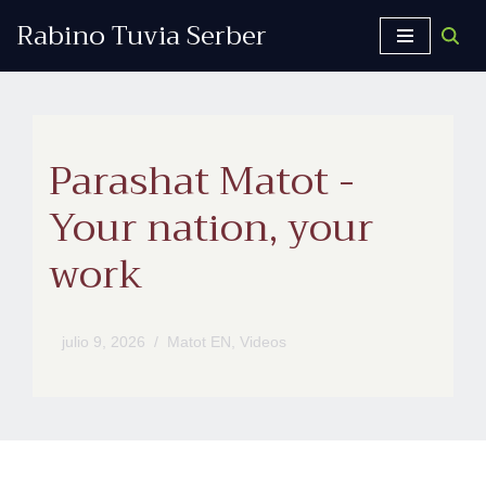
Rabino Tuvia Serber
Saltar
al
contenido
Parashat Matot -
Your nation, your
work
julio 9, 2026
Matot EN
,
Videos