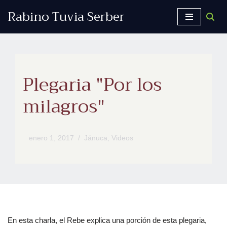
Rabino Tuvia Serber
Saltar
al
contenido
Plegaria "Por los
milagros"
enero 1, 2017
Jánuca
,
Videos
En esta charla, el Rebe explica una porción de esta plegaria,