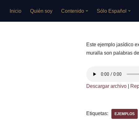
Inicio
Quién soy
Contenido
Sólo Español
Saltar
al
contenido
Este ejemplo jasídico exp
muralla son palabras de 
Descargar archivo
|
Rep
Etiquetas:
EJEMPLOS