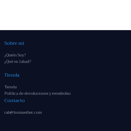
Sobre mi
¿Quién Soy?
¿Qué es Jabad?
Tienda
Tienda
Política de devoluciones y reembolso
Contacto
rab@tuviaserber.com