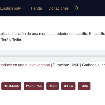
English only
Tienda
Donaciones
lica la función de una muralla alrededor del castillo. El castillo 
Torá y Tefilá.
roducir en una nueva ventana
|
Duración: 10:00
|
Grabado el n
HISTORIAS
PALABRAS
REZO
TEFILÁ
TORÁ