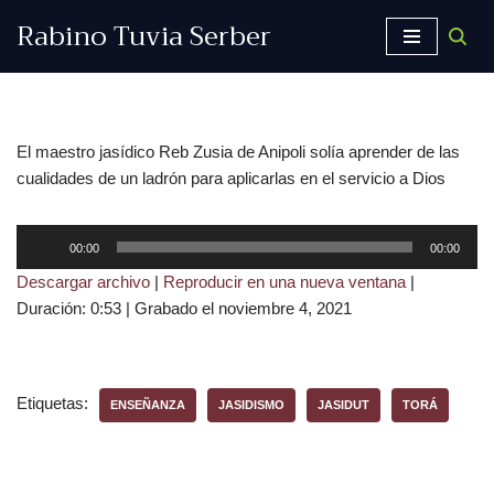
Rabino Tuvia Serber
Saltar
al
contenido
El maestro jasídico Reb Zusia de Anipoli solía aprender de las
cualidades de un ladrón para aplicarlas en el servicio a Dios
R
00:00
00:00
e
Descargar archivo
|
Reproducir en una nueva ventana
|
p
Duración: 0:53
|
Grabado el noviembre 4, 2021
r
o
d
u
Etiquetas:
ENSEÑANZA
JASIDISMO
JASIDUT
TORÁ
c
t
o