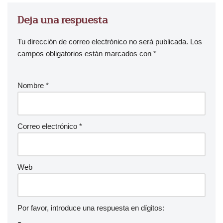
r
d
Deja una respuesta
e
a
Tu dirección de correo electrónico no será publicada.
Los
u
campos obligatorios están marcados con
*
d
i
Nombre
*
o
Correo electrónico
*
Web
Por favor, introduce una respuesta en dígitos: