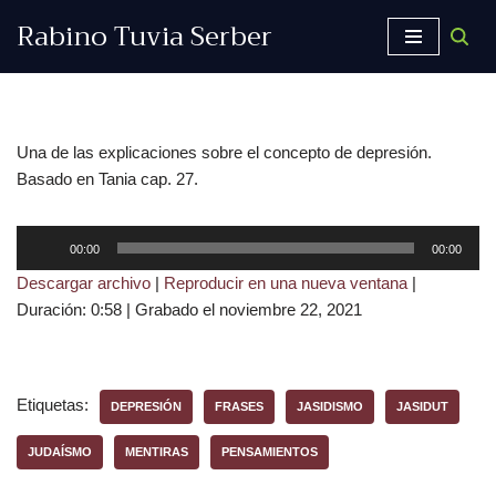
Rabino Tuvia Serber
Saltar
al
contenido
Una de las explicaciones sobre el concepto de depresión.
Basado en Tania cap. 27.
R
00:00
00:00
e
Descargar archivo
|
Reproducir en una nueva ventana
|
p
Duración: 0:58
|
Grabado el noviembre 22, 2021
r
o
d
u
Etiquetas:
DEPRESIÓN
FRASES
JASIDISMO
JASIDUT
c
t
JUDAÍSMO
MENTIRAS
PENSAMIENTOS
o