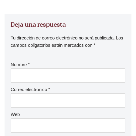
r
d
e
Deja una respuesta
a
u
Tu dirección de correo electrónico no será publicada.
Los
d
campos obligatorios están marcados con
*
i
o
Nombre
*
Correo electrónico
*
Web