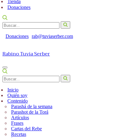
Tienda
Donaciones
Buscar...
Donaciones
rab@tuviaserber.com
Rabino Tuvia Serber
Menú
de
Buscar...
navegación
Inicio
Quién soy
Contenido
Parashá de la semana
Parashot de la Torá
Artículos
Frases
Cartas del Rebe
Recetas