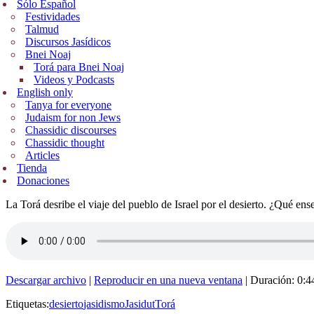
Sólo Español
Festividades
Talmud
Discursos Jasídicos
Bnei Noaj
Torá para Bnei Noaj
Videos y Podcasts
English only
Tanya for everyone
Judaism for non Jews
Chassidic discourses
Chassidic thought
Articles
Tienda
Donaciones
La Torá desribe el viaje del pueblo de Israel por el desierto. ¿Qué en
Descargar archivo
|
Reproducir en una nueva ventana
|
Duración: 0:4
Etiquetas:
desierto
jasidismo
Jasidut
Torá