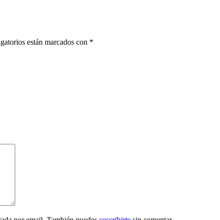
gatorios están marcados con
*
trada por email. También puedes
suscribirte
sin comentar.