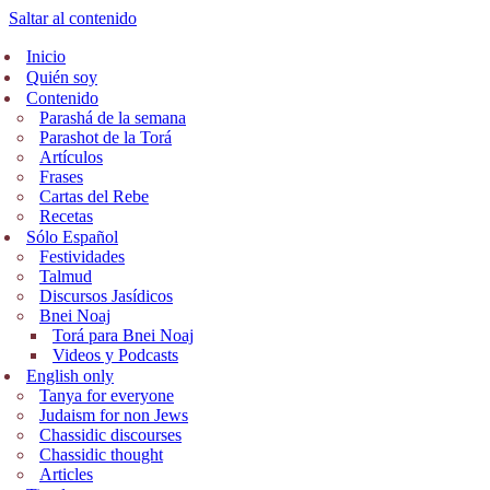
Saltar al contenido
Inicio
Quién soy
Contenido
Parashá de la semana
Parashot de la Torá
Artículos
Frases
Cartas del Rebe
Recetas
Sólo Español
Festividades
Talmud
Discursos Jasídicos
Bnei Noaj
Torá para Bnei Noaj
Videos y Podcasts
English only
Tanya for everyone
Judaism for non Jews
Chassidic discourses
Chassidic thought
Articles