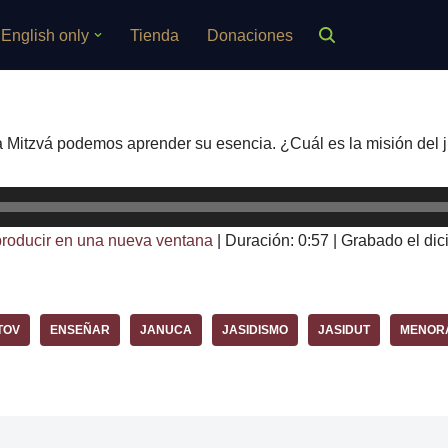
English only
Tienda
Donaciones
 Mitzvá podemos aprender su esencia. ¿Cuál es la misión del
roducir en una nueva ventana
|
Duración: 0:57
|
Grabado el dic
TOV
ENSEÑAR
JANUCA
JASIDISMO
JASIDUT
MENOR