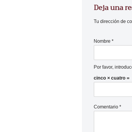
Deja una r
r
d
Tu dirección de co
e
a
u
Nombre
*
d
i
o
Por favor, introdu
cinco × cuatro =
Comentario
*