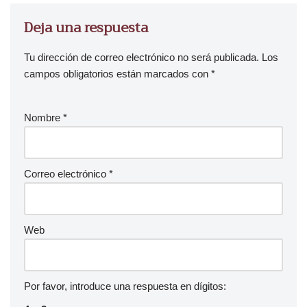
r
d
Deja una respuesta
e
a
Tu dirección de correo electrónico no será publicada.
Los
u
campos obligatorios están marcados con
*
d
i
Nombre
*
o
Correo electrónico
*
Web
Por favor, introduce una respuesta en dígitos: