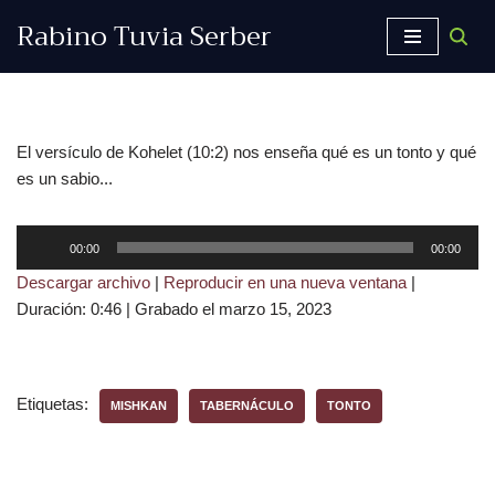
Rabino Tuvia Serber
Saltar
al
contenido
El versículo de Kohelet (10:2) nos enseña qué es un tonto y qué
es un sabio...
R
00:00
00:00
e
Descargar archivo
|
Reproducir en una nueva ventana
|
p
Duración: 0:46
|
Grabado el marzo 15, 2023
r
o
d
u
Etiquetas:
MISHKAN
TABERNÁCULO
TONTO
c
t
o