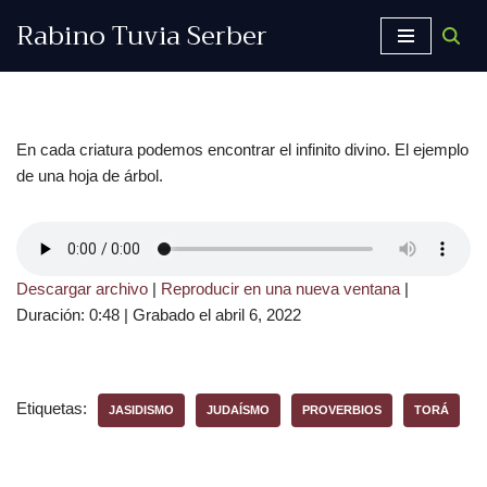
Rabino Tuvia Serber
Saltar
al
contenido
En cada criatura podemos encontrar el infinito divino. El ejemplo
de una hoja de árbol.
Descargar archivo
|
Reproducir en una nueva ventana
|
Duración: 0:48
|
Grabado el abril 6, 2022
Etiquetas:
JASIDISMO
JUDAÍSMO
PROVERBIOS
TORÁ